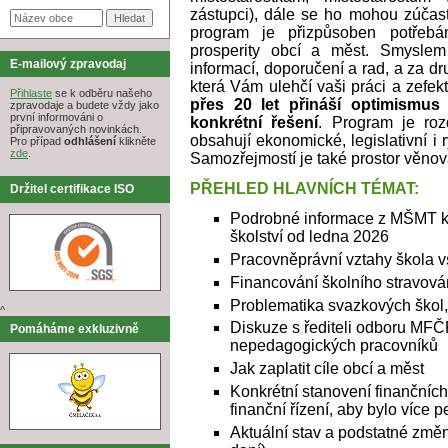
zástupci), dále se ho mohou zúčast
program je přizpůsoben potřebá
prosperity obcí a měst. Smyslem
E-mailový zpravodaj
informací, doporučení a rad, a za d
která Vám ulehčí vaši práci a zefekt
Přihlaste
se k odběru našeho
přes 20 let přináší optimismus 
zpravodaje a budete vždy jako
první informováni o
konkrétní řešení
. Program je roz
připravovaných novinkách.
obsahují ekonomické, legislativní i 
Pro případ
odhlášení
klikněte
zde
.
Samozřejmostí je také prostor věnov
PŘEHLED HLAVNÍCH TÉMAT:
Držitel certifikace ISO
Podrobné informace z MŠMT k 
školství od ledna 2026
Pracovněprávní vztahy škola vs
Financování školního stravová
Problematika svazkových škol,
^
Diskuze s řediteli odboru MF
Pomáháme exkluzivně
nepedagogických pracovníků
Jak zaplatit cíle obcí a měst
Konkrétní stanovení finančních
finanční řízení, aby bylo více 
Aktuální stav a podstatné zm