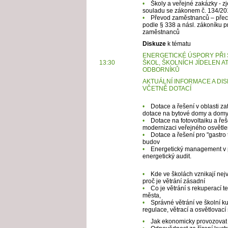
•
Školy a veřejné zakázky - z
souladu se zákonem č. 134/20
•
Převod zaměstnanců – přech
podle § 338 a násl. zákoníku 
zaměstnanců
Diskuze
k tématu
ENERGETICKÉ ÚSPORY PŘI
13:30
ŠKOL, ŠKOLNÍCH JÍDELEN A
ODBORNÍKŮ
AKTUÁLNÍ INFORMACE A DIS
VČETNĚ DOTACÍ
•
Dotace a řešení v oblasti za
dotace na bytové domy a domy
•
Dotace na fotovoltaiku a ře
modernizaci veřejného osvětle
•
Dotace a řešení pro "gastro
budov
•
Energetický management v pr
energetický audit.
•
Kde ve školách vznikají nejvě
proč je větrání zásadní
•
Co je větrání s rekuperací te
města,
•
Správné větrání ve školní k
regulace, větrací a osvětlovací
•
Jak ekonomicky provozovat 