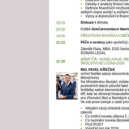
•
Úkazky z analýzy financí obc
•
Definice finančních možností 
velkých úspor peněz a zvýšení 
•
Výzvy a doporučení k financ
Diskuze
k tématu
10:15
Krátké
ústní prezentace hlavn
10:30
PŘESTÁVKA NA KÁVU A OBČ
10:45
Péče o seniory
jako společný 
11:15
Zdeněk Fiala, MBA, ESG Senio
ROWAN LEGAL
MŠMT ČR - NOVELA RUD, M
11:30
ŠKOLSTVÍ OD LEDNA 2026
ING. PAVEL KŘEČEK
vrchní ředitel sekce ekonomické
tělovýchovy
Na Ministerstvu školství, mlád
posledních letech působil také
ředitelky sekce ekonomické a l
MF, kde se věnoval hospodaře
pro zřizování škol a školských 
Ve své praxi usiluje o úzké p
•
Aktuální vývoj ohledně nove
zákonů
•
Co změní novela zákona č.
•
Co nezmění novela školsk
•
Proč RUD?
•
Výpočet pro rok 2026