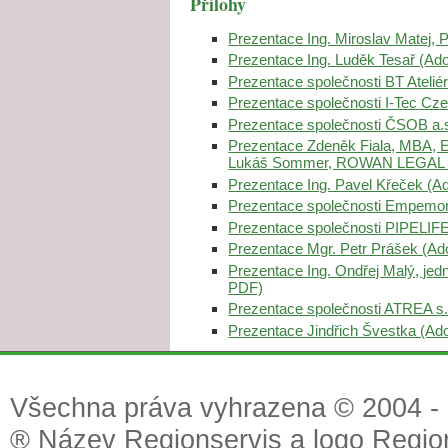
Přílohy
Prezentace Ing. Miroslav Matej,
Prezentace Ing. Luděk Tesař (A
Prezentace společnosti BT Ateliér
Prezentace společnosti I-Tec Cze
Prezentace společnosti ČSOB a.
Prezentace Zdeněk Fiala, MBA, 
Lukáš Sommer, ROWAN LEGAL 
Prezentace Ing. Pavel Křeček (
Prezentace společnosti Empemon
Prezentace společnosti PIPELIFE
Prezentace Mgr. Petr Prášek (A
Prezentace Ing. Ondřej Malý, jed
PDF)
Prezentace společnosti ATREA s.
Prezentace Jindřich Švestka (A
Všechna práva vyhrazena © 2004 - 2
® Název Regionservis a logo Region