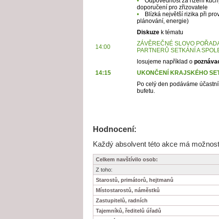
•
Odpovědnost za řízení kuchy
doporučení pro zřizovatele
•
Blízká největší rizika při pr
plánování, energie)
Diskuze
k tématu
ZÁVĚREČNÉ SLOVO POŘADA
14:00
PARTNERŮ SETKÁNÍ A SPOL
losujeme například o
poznáva
14:15
UKONČENÍ KRAJSKÉHO SET
Po celý den podáváme účastník
bufetu.
Hodnocení:
Každý absolvent této akce má možnost j
Celkem navštívilo osob:
Z toho:
Starostů, primátorů, hejtmanů
Místostarostů, náměstků
Zastupitelů, radních
Tajemníků, ředitelů úřadů