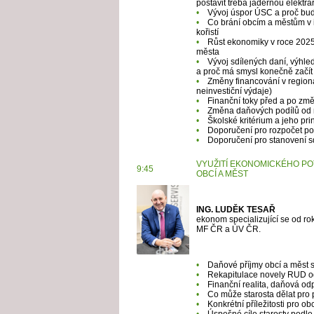
postavit třeba jadernou elektrár
•
Vývoj úspor ÚSC a proč budo
•
Co brání obcím a městům v in
kořistí
•
Růst ekonomiky v roce 2025
města
•
Vývoj sdílených daní, výhled
a proč má smysl konečně začít
•
Změny financování v regioná
neinvestiční výdaje)
•
Finanční toky před a po zm
•
Změna daňových podílů od ro
•
Školské kritérium a jeho pri
•
Doporučení pro rozpočet po
•
Doporučení pro stanovení s
VYUŽITÍ EKONOMICKÉHO POT
9:45
OBCÍ A MĚST
ING. LUDĚK TESAŘ
ekonom specializující se od ro
MF ČR a ÚV ČR.
•
Daňové příjmy obcí a měst s
•
Rekapitulace novely RUD o
•
Finanční realita, daňová od
•
Co může starosta dělat pro 
•
Konkrétní příležitosti pro o
•
Úspešné cíle starosty podle 