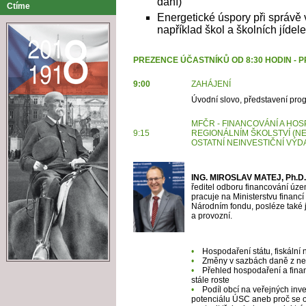
daní)
Ctíme
Energetické úspory při správě
například škol a školních jídele
PREZENCE ÚČASTNÍKŮ OD 8:30 HODIN - 
9:00
ZAHÁJENÍ
Úvodní slovo, představení pr
MFČR - FINANCOVÁNÍ A HO
9:15
REGIONÁLNÍM
ŠKOLSTVÍ (N
OSTATNÍ
NEINVESTIČNÍ VÝD
ING. MIROSLAV MATEJ, Ph.D.
ředitel odboru financování úze
pracuje na Ministerstvu financí
Národním fondu, posléze také 
a provozní.
•
Hospodaření státu, fiskáln
•
Změny v sazbách daně z ne
•
Přehled hospodaření a fina
stále roste
•
Podíl obcí na veřejných inve
potenciálu ÚSC aneb proč se o