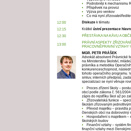
•
Podrobněji k mechanismu
•
Příspěvek na provoz
•
Výzva pro venkov
•
Co má nyní zřizovatel/ředite
Diskuze
k tématu
12:00
Krátké
ústní prezentace hlavn
12:15
PŘESTÁVKA NA KÁVU A OBČ
12:30
PRÁVNÍ ASPEKTY
ZŘIZOVÁN
13:00
PRACOVNĚPRAVNÍ VZTAHY V
MGR. PETR PRÁŠEK
Advokát absolvent Právnické fa
na Ministerstvu školství, mláde
právníka a metodika Operační
konkurenceschopnost, následně
tohoto operačního programu. V 
smluv, interních předpisů, za
specializaci se nyní věnuje ro
•
Proces zřízení školy – post
obcí podle zákona č. 561/2004 
zápis do rejstříku škol až po za
•
Zřizovatelská funkce – specif
školám zřizovaným jednotlivý
•
Převod majetku – pravidla p
členských obcí na dobrovolný 
•
Hospodaření s majetkem – n
školských budov
•
Finanční vztahy – systém f
finanční vztahy mezi členským