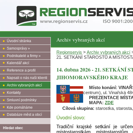
Archiv vybraných akcí
Úvodní stránka
Samosprávy »
Regionservis
>
Archiv vybraných akcí
>
Podnikatelé a firmy »
21. SETKÁNÍ STAROSTŮ A MÍSTO
Kalendář akcí
14. dubna 2026 - 21. SETKÁ
Reference a profil
JIHOMORAVSKÉHO KRAJE
Napsali o nás naši klienti
Archiv vybraných akcí
Místo konání:
VINAŘ
centrum), ul. Vinařská 48
Kontakty
PREZENTACE MÍST
Smluvní podmínky
MAPA:
ZDE
Kde pomáháme
Cílová skupina:
starostka, starosta,
Databáze měst a obcí
Úvodní slovo:
Tradiční krajské setkání je urče
Hledat obec
místostarostkám, místostarostů