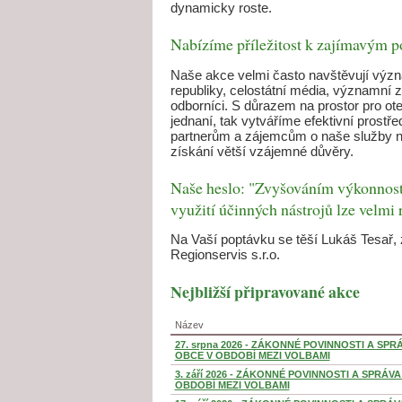
dynamicky roste.
Nabízíme příležitost k zajímavým 
Naše akce velmi často navštěvují význa
republiky, celostátní média, významní z
odborníci. S důrazem na prostor pro ot
jednaní, tak vytváříme efektivní prost
partnerům a zájemcům o naše služby n
získání větší vzájemné důvěry.
Naše heslo: "Zvyšováním výkonnosti
využití účinných nástrojů lze velmi 
Na Vaší poptávku se těší Lukáš Tesař, z
Regionservis s.r.o.
Nejbližší připravované akce
Název
27. srpna 2026 - ZÁKONNÉ POVINNOSTI A SPR
OBCE V OBDOBÍ MEZI VOLBAMI
3. září 2026 - ZÁKONNÉ POVINNOSTI A SPRÁV
OBDOBÍ MEZI VOLBAMI