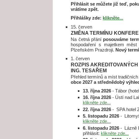
Přihlásit se můžete již teď, po
vrátíme zpět.
Přihlášky zde:
klikněte...
15. červen
ZMĚNA TERMÍNU KONFERE
Na četná přání
posouváme term
hospodaření s majetkem měst a
Plzeňském Prazdroji.
Nový termí
1. červen
ROZPIS AKREDITOVANÝCH 
ING. TESAŘEM
Přehled termínů a míst tradičníc
obce 2027 a střednědobý výhled
13. října 2026
- Tábor (hotel
16. října 2026
- Ústí nad La
klikněte zde...
22. října 2026
- SPA hotel Z
5. listopadu 2026
- Litomyšl
klikněte zde...
6. listopadu 2026
- Lázně B
přihlásit:
klikněte zde...