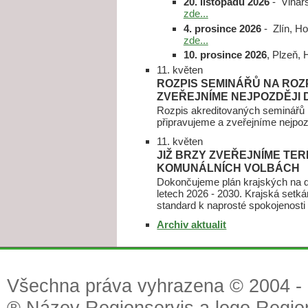
20. listopadu 2026
- Vinařs
zde...
4. prosince 2026
- Zlín, Hot
zde...
10. prosince 2026
, Plzeň, H
11. květen
ROZPIS SEMINÁŘŮ NA RO
ZVEŘEJNÍME NEJPOZDĚJI
Rozpis akreditovaných seminářů
připravujeme a zveřejníme nejpoz
11. květen
JIŽ BRZY ZVEŘEJNÍME TE
KOMUNÁLNÍCH VOLBÁCH
Dokončujeme plán krajských na da
letech 2026 - 2030. Krajská setk
standard k naprosté spokojenosti
Archiv aktualit
Všechna práva vyhrazena © 2004 - 2
® Název Regionservis a logo Region