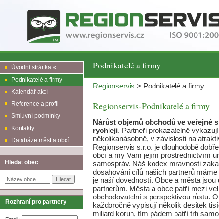
Podnikatelé a firmy
Úvodní stránka «
Podnikatelé a firmy
Regionservis
> Podnikatelé a firmy
Kalendář akcí
Regionservis-Podnikatelé a firmy
Reference a profil
Smluvní podmínky
Nárůst objemů obchodů ve veřejné sp
Kontakty
rychleji
. Partneři prokazatelně vykazuj
několikanásobně, v závislosti na atrakt
Databáze měst a obcí
Regionservis s.r.o. je dlouhodobě dob
obcí a my Vám jejím prostřednictvím u
Hledat obec
samospráv. Náš kodex mravnosti zakazuj
dosahování cílů našich partnerů máme v
je naší dovedností. Obce a města jsou 
partnerům. Města a obce patří mezi velmi
obchodovatelní s perspektivou růstu. Ob
Rozhraní pro partnery
každoročně vypisují několik desítek tis
miliard korun, tím pádem patří
trh samo
Email: