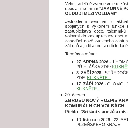
Velmi srdečně zveme volené zást
speciální semínář "
ZÁKONNÉ PO
OBDOBÍ MEZI VOLBAMI
".
Jednodenní seminář k aktuál
spojených s výkonem funkce st
zastupitelstva obce, tajemník
volbami do zastupitelstev obcí 
zasedání nově zvoleného zastupit
zákonů a judikaturu soudů k dané
Termíny a místa:
27. SRPNA 2026
- JIHOM
PŘIHLÁŠKA ZDE:
KLIKNĚT
3. ZÁŘÍ 2026
- STŘEDOČE
ZDE:
KLIKNĚTE...
17. ZÁŘÍ 2026
- OLOMOUC
KLIKNĚTE...
30. červen
ZBRUSU NOVÝ ROZPIS KR
KOMUNÁLNÍCH VOLBÁCH
Přehled "
Setkání starostů a mís
10. listopadu 2026 - 23
PLZEŇSKÉHO KRAJE