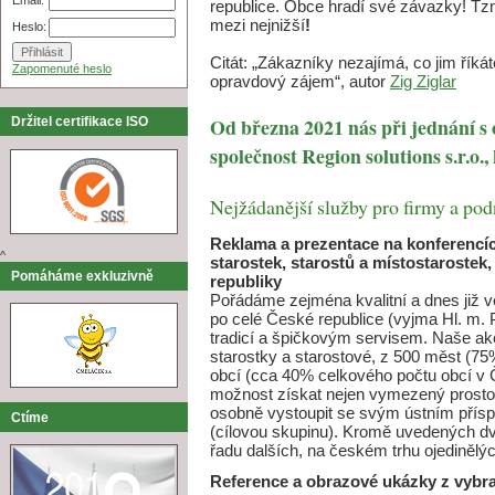
republice. Obce hradí své závazky! Tzn
mezi nejnižší
!
Heslo:
Citát: „Zákazníky nezajímá, co jim říká
Zapomenuté heslo
opravdový zájem“, autor
Zig Ziglar
Od března 2021 nás při jednání s
Držitel certifikace ISO
společnost Region solutions s.r.o.
Nejžádanější služby pro firmy a pod
Reklama a prezentace na konferencíc
^
starostek, starostů a místostarostek
Pomáháme exkluzivně
republiky
Pořádáme zejména kvalitní a dnes již v
po celé České republice (vyjma Hl. m. P
tradicí a špičkovým servisem. Naše a
starostky a starostové, z 500 měst (7
obcí (cca 40% celkového počtu obcí v ČR
možnost získat nejen vymezený prostor
osobně vystoupit se svým ústním příspě
Ctíme
(cílovou skupinu). Kromě uvedených d
řadu dalších, na českém trhu ojedinělýc
Reference a obrazové ukázky z vybr