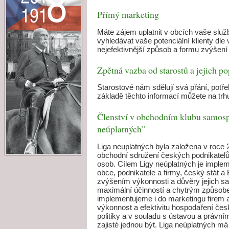
Přímý marketing
Máte zájem uplatnit v obcích vaše slu
vyhledávat vaše potenciální klienty dl
nejefektivnější způsob a formu zvýšení
Zpětná vazba od starostů a jejich p
Starostové nám sdělují svá přání, potře
základě těchto informací můžete na tr
Členství v obchodním klubu samosp
neúplatných"
Liga neuplatných byla založena v roce 
obchodní sdružení českých podnikatelů,
osob. Cílem Ligy neúplatných je imple
obce, podnikatele a firmy, český stát
zvýšením výkonnosti a důvěry jejich sa
maximální účinností a chytrým způsob
implementujeme i do marketingu firem a
výkonnost a efektivitu hospodaření čes
politiky a v souladu s ústavou a právn
zajisté jednou být. Liga neúplatných m