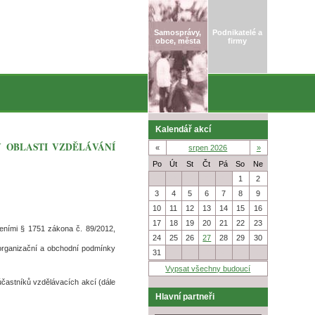
Samosprávy,
Podnikatelé a
obce, města
firmy
Kalendář akcí
V OBLASTI VZDĚLÁVÁNÍ
«
srpen 2026
»
Po
Út
St
Čt
Pá
So
Ne
27
28
29
30
31
1
2
3
4
5
6
7
8
9
10
11
12
13
14
15
16
17
18
19
20
21
22
23
veními § 1751 zákona č. 89/2012,
24
25
26
27
28
29
30
 organizační a obchodní podmínky
31
1
2
3
4
5
6
Vypsat všechny budoucí
 účastníků vzdělávacích akcí (dále
Hlavní partneři