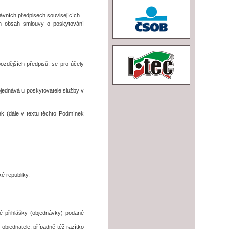
ávních předpisech souvisejících
čen obsah smlouvy o poskytování
zdějších předpisů, se pro účely
bjednává u poskytovatele služby v
k (dále v textu těchto Podmínek
é republiky.
é přihlášky (objednávky) podané
objednatele, případně též razítko