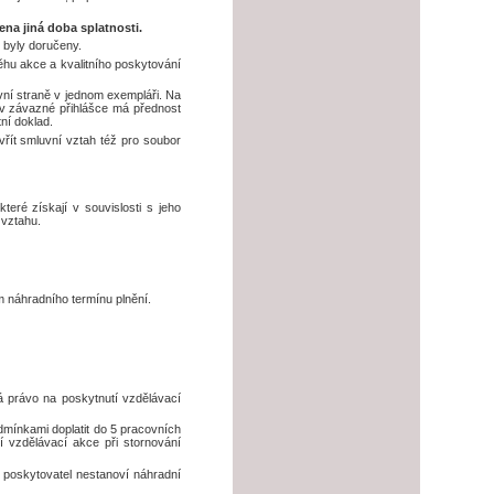
ena jiná doba splatnosti.
 byly doručeny.
ěhu akce a kvalitního poskytování
vní straně v jednom exempláři. Na
 v závazné přihlášce má přednost
ní doklad.
řít smluvní vztah též pro soubor
eré získají v souvislosti s jeho
 vztahu.
 náhradního termínu plnění.
á právo na poskytnutí vzdělávací
dmínkami doplatit do 5 pracovních
 vzdělávací akce při stornování
 poskytovatel nestanoví náhradní