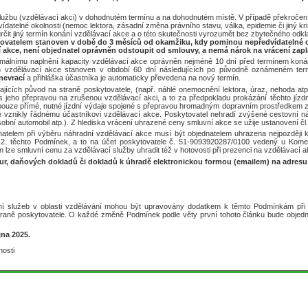
užbu (vzdělávací akci) v dohodnutém termínu a na dohodnutém místě. V případě překročení
ídatelné okolnosti (nemoc lektora, zásadní změna právního stavu, válka, epidemie či jiný k
určit jiný termín konání vzdělávací akce a o této skutečnosti vyrozumět bez zbytečného odkl
tovatelem stanoven v době do 3 měsíců od okamžiku, kdy pominou nepředvídatelné ok
akce, není objednatel oprávněn odstoupit od smlouvy, a nemá nárok na vrácení zapl
nimálnímu naplnění kapacity vzdělávací akce oprávněn nejméně 10 dní před termínem koná
n vzdělávací akce stanoven v období 60 dní následujících po původně oznámeném ter
nevrací
a přihláška účastníka je automaticky převedena na nový termín.
ících původ na straně poskytovatele, (např. náhlé onemocnění lektora, úraz, nehoda atp.
i s jeho přepravou na zrušenou vzdělávací akci, a to za předpokladu prokázání těchto jíz
uze přímé, nutné jízdní výdaje spojené s přepravou hromadným dopravním prostředkem z mí
é vznikly řádnému účastníkovi vzdělávací akce. Poskytovatel nehradí zvýšené cestovní 
bní automobil atp.). Z hlediska vrácení uhrazené ceny smluvní akce se užije ustanovení čl.
atelem při výběru náhradní vzdělávací akce musí být objednatelem uhrazena nejpozději k
1.2. těchto Podmínek, a to na účet poskytovatele č. 51-9093920287/0100 vedený u Kome
lze smluvní cenu za vzdělávací služby uhradit též v hotovosti při prezenci na vzdělávací a
tur, daňových dokladů či dokladů k úhradě elektronickou formou (emailem) na adresu
 služeb v oblasti vzdělávání mohou být upravovány dodatkem k těmto Podmínkám při 
raně poskytovatele. O každé změně Podmínek podle věty první tohoto článku bude objedn
jna 2025.
nosti