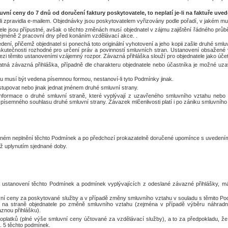
vní ceny do 7 dnů od doručení faktury poskytovatele, to neplatí je-li na faktuře uved
teli zpravidla e-mailem. Objednávky jsou poskytovatelem vyřizovány podle pořadí, v jakém mu
le jsou přípustné, avšak o těchto změnách musí objednatel v zájmu zajištění řádného průb
ejméně 2 pracovní dny před konáním vzdělávací akce. .
ení, přičemž objednatel si ponechá toto originální vyhotovení a jeho kopii zašle druhé smlu
skutečnosti rozhodné pro určení práv a povinností smluvních stran. Ustanovení obsažené
zi těmito ustanoveními vzájemný rozpor. Závazná přihláška slouží pro objednatele jako účet
tná závazná přihláška, případně dle charakteru objednatele nebo účastníka je možné uzav
u musí být vedena písemnou formou, nestanoví-li tyto Podmínky jinak.
stupovat nebo jinak jednat jménem druhé smluvní strany.
formace o druhé smluvní straně, které vyplývají z uzavřeného smluvního vztahu nebo kt
z písemného souhlasu druhé smluvní strany. Závazek mlčenlivosti platí i po zániku smluvního
vaném neplnění těchto Podmínek a po předchozí prokazatelně doručené upomínce s uvedením
éž uplynutím sjednané doby.
e ustanovení těchto Podmínek a podmínek vyplývajících z odeslané závazné přihlášky, m
uvní ceny za poskytované služby a v případě změny smluvního vztahu v souladu s těmito Po
 na straně objednatele po změně smluvního vztahu (zejména v případě výběru náhradní
aznou přihlášku).
oplatků (plné výše smluvní ceny účtované za vzdělávací služby), a to za předpokladu, že
t. 5 těchto podmínek.