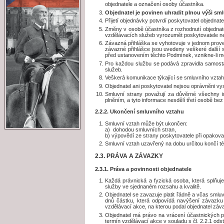
objednatele a označení osoby účastníka.
Objednatel je povinen uhradit plnou výši smlu
Přijetí objednávky potvrdí poskytovatel objedna
Změny v osobě účastníka z rozhodnutí objednate
vzdělávacích služeb vyrozumět poskytovatele n
Závazná přihláška se vyhotovuje v jednom proved
závazné přihlášce jsou uvedeny veškeré další 
před ustanovením těchto Podmínek, vznikne-li me
Pro každou službu se podává zpravidla samosta
služeb.
Veškerá komunikace týkající se smluvního vztah
Objednatel ani poskytovatel nejsou oprávněni vy
Smluvní strany považují za důvěrné všechny in
plněním, a tyto informace nesdělí třetí osobě be
2.2.2. Ukončení smluvního vztahu
Smluvní vztah může být ukončen:
a) dohodou smluvních stran,
b) výpovědí ze strany poskytovatele při opako
Smluvní vztah uzavřený na dobu určitou končí t
2.3. PRÁVA A ZÁVAZKY
2.3.1. Práva a povinnosti objednatele
Každá právnická a fyzická osoba, která splňuj
služby ve sjednaném rozsahu a kvalitě.
Objednatel se zavazuje platit řádně a včas sml
dnů částku, která odpovídá navýšení závazku
vzdělávací akce, na kterou podal objednatel záv
Objednatel má právo na vrácení účastnických p
termín vzdělávací akce v souladu s čl. 2.2.1 ods