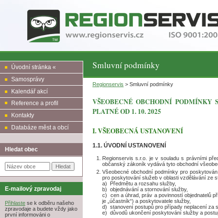
Smluvní podmínky
Úvodní stránka «
Samosprávy
Regionservis
> Smluvní podmínky
Kalendář akcí
VŠEOBECNÉ OBCHODNÍ PODMÍNKY SP
Reference a profil
PLATNÉ OD 1. 10. 2025
Kontakty
Databáze měst a obcí
I. VŠEOBECNÁ USTANOVENÍ
1.1. ÚVODNÍ USTANOVENÍ
Hledat obec
Regionservis s.r.o. je v souladu s právními p
občanský zákoník vydává tyto obchodní všeobec
Všeobecné obchodní podmínky pro poskytování s
pro poskytování služeb v oblasti vzdělávání ze s
a) Předmětu a rozsahu služby,
E-mailový zpravodaj
b) objednávání a stornování služby,
c) cen a úhrad, práv a povinností objednatelů př
je „účastník“) a poskytovatele služby,
Přihlaste
se k odběru našeho
d) stanovení postupů pro případy neplacení za s
zpravodaje a budete vždy jako
e) důvodů ukončení poskytování služby a postup
první informováni o