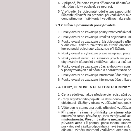
V případě, že nelze zajistit přítomnost účastník
tak, účastnický poplatek se nevrací.
V případě, že objednatel odešle závaznou přih
účastník předložil na prezenci při vzdělávací a
cenu přímo na místě konání vzdělávací akce plat
2.3.2. Práva a povinnosti poskytovatele
Poskytovatel se zavazuje poskytovat vzdělávací 
Poskytovatel se zavazuje umožnit objednateli u
Poskytovatel se zavazuje vrátit objednateli v p
v důsledku snížení závazku na straně objedna
kterou podal objednatel závaznou přihlášku).
Poskytovatel si vyhrazuje právo na úpravu prog
Poskytovatel neručí za závazky jiných subjektů
ubytováním účastníků vzdělávací akce a službami
Poskytovatel se zavazuje včas a vhodným způso
v poskytovaných službách a o charakteristice 
Poskytovatel se zavazuje informovat účastníky
Poskytovatel se zavazuje informovat účastníka v
2.4. CENY, CENOVÉ A PLATEBNÍ PODMÍNKY
Cena vzdělávací akce představuje registrační pop
Ceny registračního poplatku a další cenové po
objednateli. Služby v oblasti vzdělávání jsou po
Výše cen je stanovena podle příslušné vzděláva
Při zrušení závazné přihlášky ze strany ob
smluvních stran převést na jinou vzdělávací ak
místostarostů
.
Přesun částky je možný pouze
původní akce
. Při postupu podle tohoto ustanov
poskytovateli částku odpovídající navýšení smlu
důsledku výběru náhradní vzdělávací akce na s