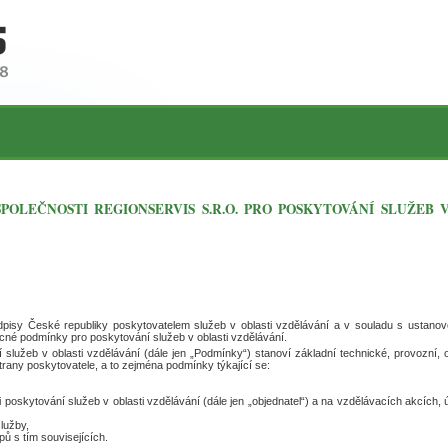
OLEČNOSTI REGIONSERVIS S.R.O. PRO POSKYTOVÁNÍ SLUŽEB 
ředpisy České republiky poskytovatelem služeb v oblasti vzdělávání a v souladu s ustano
né podmínky pro poskytování služeb v oblasti vzdělávání.
lužeb v oblasti vzdělávání (dále jen „Podmínky“) stanoví základní technické, provozní,
trany poskytovatele, a to zejména podmínky týkající se:
i poskytování služeb v oblasti vzdělávání (dále jen „objednatel“) a na vzdělávacích akcích,
lužby,
ů s tím souvisejících.