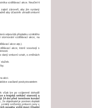
stníka vzdělávací akce. Neučiní-li
zajistí zároveň, aby jím vyslaný
adně aby účastník uhradil smluvní
terá odpovídá přeplatku vzniklého
 stornování vzdělávací akce, na
ělávací akce atp.).
dělávací akce, které souvisejí s
nnosti.
ro daný smluvní vztah, o změnách
 služeb.
žby.
na akci.
abídce zasílané poskytovatelem
tek však lze po vzájemné dohodě
e a krajská setkání starostů a
ji 14 dní před termínem konání
 že objednatel je povinen doplatit
k vzniklý snížením smluvní ceny v
ích povahu vyšší moci (živelní