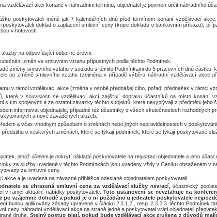
a na vzdělávací akci konané v náhradním termínu, objednatel je povinen určit náhradního úča
lášku poskytovateli méně jak 7 kalendářních dnů před termínem konání vzdělávací akce, 
kci poskytovateli doklad o zaplacení smluvní ceny (kopie dokladu o bankovním příkazu), příp
bou v hotovosti.
služby na odpovídající odborné úrovni.
skutečnění změn ve smluvním vztahu přípustných podle těchto Podmínek.
řípadě změny smluvního vztahu v souladu s těmito Podmínkami do 5 pracovních dnů částku, k
tele po změně smluvního vztahu (zejména v případě výběru náhradní vzdělávací akce při
ramu v rámci vzdělávací akce (změna v osobě přednášejícího, pořadí přednášek v rámci vzd
, které v souvislosti se vzdělávací akcí zajišťují dopravu účastníků na místo konání vz
 s tím spojenými a za ostatní závazky těchto subjektů, které nevyplývají z předmětu jeho či
bem informovat objednatele, případně též účastníky o všech skutečnostech rozhodných p
poskytovaných a nově zaváděných služeb.
 předem a včas vhodným způsobem o změnách nebo jiných nepravidelnostech v poskytování
 předstihu o veškerých změnách, které se týkají podmínek, které se týkají poskytované slu
latek, jehož účelem je pokrytí nákladů poskytovatele na registraci objednatele a jeho účast 
dmínky za služby uvedené v těchto Podmínkách jsou uvedeny vždy v Ceníku obsaženém v n
skytovány za smluvní ceny.
cí akce a je uvedena na závazné přihlášce odeslané objednatelem poskytovateli.
jednatele se uhrazená smluvní cena za vzdělávací služby nevrací,
účastnický popla
ci v rámci aktuální nabídky poskytovatele.
Toto ustanovení se nevztahuje na konferenc
 po vzájemné dohodě a pokud je o ní požádáno u jednatele poskytovatele nejpozdě
ení budou aplikovány zásady upravené v článku 2.3.1.2., resp. 2.3.2.3. těchto Podmínek tak,
vní ceny náhradní vzdělávací akce na straně jedné a poskytovatel vrátí objednateli přeplate
traně druhé.
Stejný postup platí, pokud bude vzdělávací akce zrušena z důvodů majíc