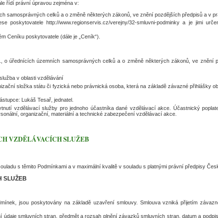
e řídí právní úpravou zejména v:
ch samosprávných celků a o změně některých zákonů, ve znění pozdějších předpisů a v pr
se poskytovatele http://www.regionservis.cz/verejny/32-smluvni-podminky a je jimi ur
m Ceníku poskytovatele (dále je „Ceník“).
, o úřednících územních samosprávných celků a o změně některých zákonů, ve znění po
služba v oblasti vzdělávání
ační složka státu či fyzická nebo právnická osoba, která na základě závazné přihlášky o
ástupce: Lukáš Tesař, jednatel.
nutí vzdělávací služby pro jednoho účastníka dané vzdělávací akce. Účastnický poplate
sonální, organizační, materiální a technické zabezpečení vzdělávací akce.
CH VZDĚLÁVACÍCH SLUŽEB
souladu s těmito Podmínkami a v maximální kvalitě v souladu s platnými právní předpisy Česk
H SLUŽEB
odmínek, jsou poskytovány na základě uzavření smlouvy. Smlouva vzniká přijetím závazn
í údaje smluvních stran, předmět a rozsah plnění závazků smluvních stran, datum a podpis 