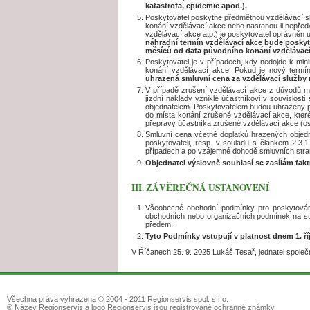
katastrofa, epidemie apod.).
Poskytovatel poskytne předmětnou vzdělávací sl
konání vzdělávací akce nebo nastanou-li nepředv
vzdělávací akce atp.) je poskytovatel oprávněn 
náhradní termín vzdělávací akce bude posky
měsíců od data původního konání vzdělávací 
Poskytovatel je v případech, kdy nedojde k mi
konání vzdělávací akce. Pokud je nový termí
uhrazená smluvní cena za vzdělávací služby 
V případě zrušení vzdělávací akce z důvodů maj
jízdní náklady vzniklé účastníkovi v souvislost
objednatelem. Poskytovatelem budou uhrazeny po
do místa konání zrušené vzdělávací akce, kter
přepravy účastníka zrušené vzdělávací akce (oso
Smluvní cena včetně doplatků hrazených objedn
poskytovateli, resp. v souladu s článkem 2.3.
případech a po vzájemné dohodě smluvních stran 
Objednatel výslovně souhlasí se zasílám fak
III. ZÁVĚREČNÁ USTANOVENÍ
Všeobecné obchodní podmínky pro poskytování
obchodních nebo organizačních podmínek na st
předem.
Tyto Podmínky vstupují v platnost dnem 1. ří
V Říčanech 25. 9. 2025 Lukáš Tesař, jednatel společ
Všechna práva vyhrazena © 2004 - 2011 Regionservis spol. s r.o.
® Název Regionservis a logo Regionservis jsou registrované ochranné známky.