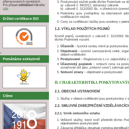
připravovaných novinkách.
Poskytování služeb podle těchto Podmínek se dál
Pro případ
odhlášení
klikněte
a) zákoně č. 89/2012, občanský zákoník
zde
.
b) zákoně č. 312/2002 Sb., o úřednících územní
Podmínky jsou zveřejněny na internetové adre
vzdělávacích služeb.
Držitel certifikace ISO
Ceny za vzdělávací služby jsou uvedeny v platné
1.2. VÝKLAD POUŽITÝCH POJMŮ
Kromě pojmů, uvedených v zákoně č. 312/2002 Sb.
těchto Podmínek rozumí:
Účastník
– fyzická osoba, které je poskytována 
Objednatel
– územní samosprávný celek, organiz
^
oblasti vzdělávání.
Pomáháme exkluzivně
Poskytovatel
– Regionservis s.r.o. odpovědný z
Účastnický poplatek
– smluvní cena za poskyt
označován též jako „smluvní cena“) zahrnuje per
Smluvní strany
– objednatel a poskytovatel.
II. CHARAKTERISTIKA POSKYTOVANÝ
2.1. OBECNÁ USTANOVENÍ
Ctíme
Služby v oblasti vzdělávání jsou poskytovány v 
2.2. SMLUVNÍ ZABEZPEČENÍ VZDĚLÁVACÍC
2.2.1. Vznik smluvního vztahu
Veškeré služby, které tvoří předmět těchto P
objednatelem poskytovateli.
Závazná přihláška obsahuje zejména identifikačn