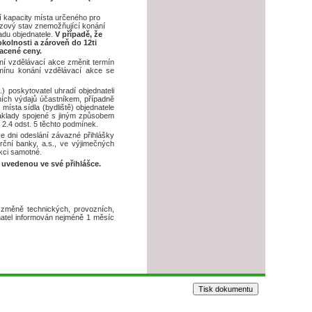
 kapacity místa určeného pro
rizový stav znemožňující konání
adu objednatele.
V případě, že
olnosti a zároveň do 12ti
acené ceny.
ní vzdělávací akce změnit termín
mínu konání vzdělávací akce se
) poskytovatel uhradí objednateli
dních výdajů účastníkem, případně
sta sídla (bydliště) objednatele
náklady spojené s jiným způsobem
 2.4 odst. 5 těchto podmínek.
e dni odeslání závazné přihlášky
rční banky, a.s., ve výjimečných
kci samotné.
 uvedenou ve své přihlášce.
změně technických, provozních,
atel informován nejméně 1 měsíc