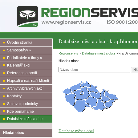
Databáze měst a obcí - kraj Jihomo
Úvodní stránka
Samosprávy »
Regionservis
>
Databáze měst a obcí
> kraj Jihomo
Podnikatelé a firmy »
Hledat obec
Kalendář akcí
Reference a profil
Napsali o nás naši klienti
Archiv vybraných akcí
Kontakty
Smluvní podmínky
Kde pomáháme
Databáze měst a obcí
Databáze měst a obcí
Hledat obec