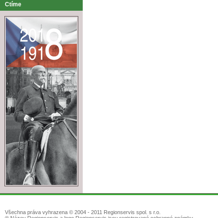
Ctíme
Všechna práva vyhrazena © 2004 - 2011 Regionservis spol. s r.o.
® Název Regionservis a logo Regionservis jsou registrované ochranné známky.