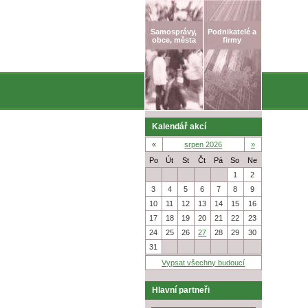
Samosprávy,
Podnikatelé a
obce, města
firmy
Kalendář akcí
«
srpen 2026
»
Po
Út
St
Čt
Pá
So
Ne
27
28
29
30
31
1
2
3
4
5
6
7
8
9
10
11
12
13
14
15
16
17
18
19
20
21
22
23
24
25
26
27
28
29
30
31
1
2
3
4
5
6
Vypsat všechny budoucí
Hlavní partneři