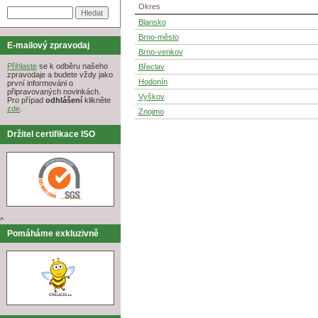
Okres
Blansko
Brno-město
E-mailový zpravodaj
Brno-venkov
Přihlaste
se k odběru našeho
Břeclav
zpravodaje a budete vždy jako
Hodonín
první informováni o
připravovaných novinkách.
Vyškov
Pro případ
odhlášení
klikněte
zde
.
Znojmo
Držitel certifikace ISO
^
Pomáháme exkluzivně