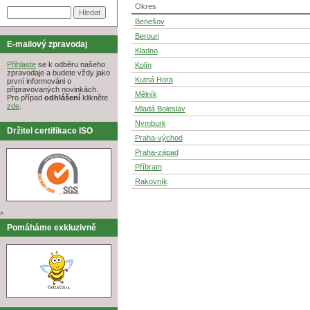
Okres
Benešov
Beroun
E-mailový zpravodaj
Kladno
Přihlaste
se k odběru našeho
Kolín
zpravodaje a budete vždy jako
Kutná Hora
první informováni o
připravovaných novinkách.
Mělník
Pro případ
odhlášení
klikněte
zde
.
Mladá Boleslav
Nymburk
Držitel certifikace ISO
Praha-východ
Praha-západ
Příbram
Rakovník
^
Pomáháme exkluzivně