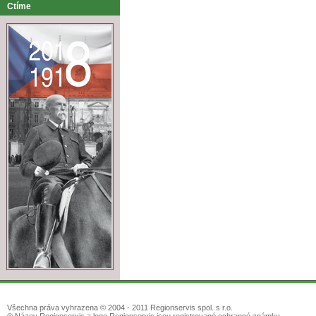
Ctíme
Všechna práva vyhrazena © 2004 - 2011 Regionservis spol. s r.o.
® Název Regionservis a logo Regionservis jsou registrované ochranné známky.