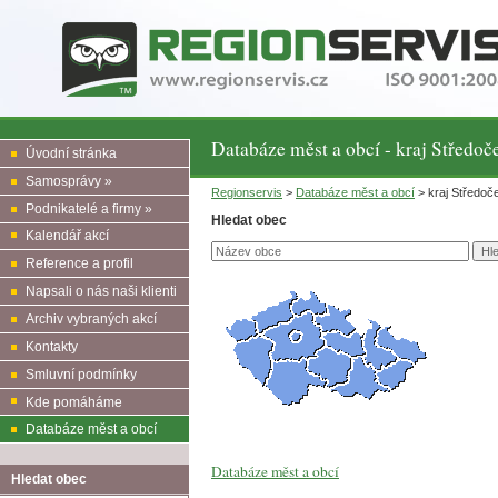
Databáze měst a obcí - kraj Středoč
Úvodní stránka
Samosprávy »
Regionservis
>
Databáze měst a obcí
> kraj Středoč
Podnikatelé a firmy »
Hledat obec
Kalendář akcí
Reference a profil
Napsali o nás naši klienti
Archiv vybraných akcí
Kontakty
Smluvní podmínky
Kde pomáháme
Databáze měst a obcí
Databáze měst a obcí
Hledat obec