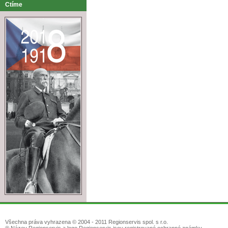
Ctíme
Všechna práva vyhrazena © 2004 - 2011 Regionservis spol. s r.o.
® Název Regionservis a logo Regionservis jsou registrované ochranné známky.