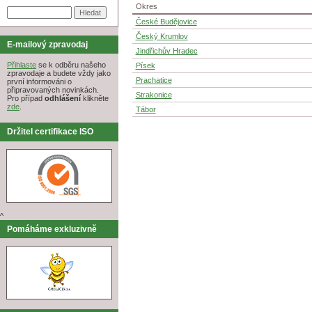
Okres
České Budějovice
Český Krumlov
E-mailový zpravodaj
Jindřichův Hradec
Přihlaste
se k odběru našeho
Písek
zpravodaje a budete vždy jako
Prachatice
první informováni o
připravovaných novinkách.
Strakonice
Pro případ
odhlášení
klikněte
zde
.
Tábor
Držitel certifikace ISO
^
Pomáháme exkluzivně