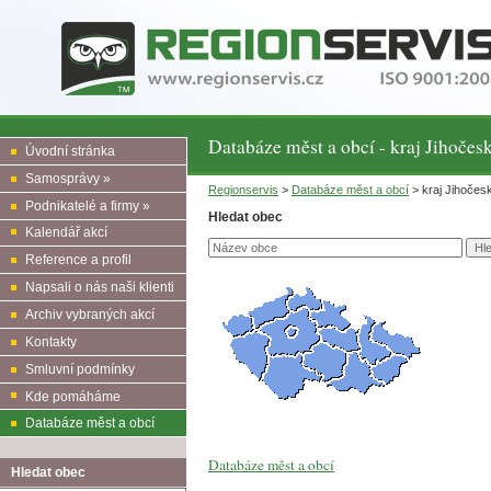
Databáze měst a obcí - kraj Jihočes
Úvodní stránka
Samosprávy »
Regionservis
>
Databáze měst a obcí
> kraj Jihočes
Podnikatelé a firmy »
Hledat obec
Kalendář akcí
Reference a profil
Napsali o nás naši klienti
Archiv vybraných akcí
Kontakty
Smluvní podmínky
Kde pomáháme
Databáze měst a obcí
Databáze měst a obcí
Hledat obec