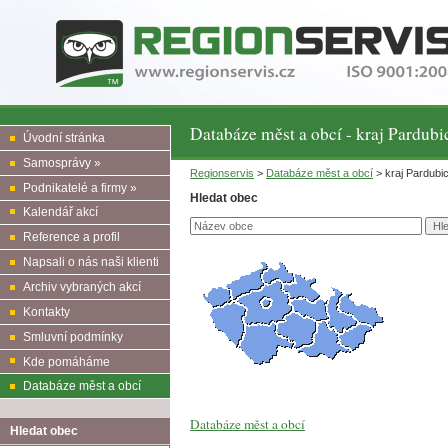
Databáze měst a obcí - kraj Pardubi
Úvodní stránka
Samosprávy »
Regionservis
>
Databáze měst a obcí
> kraj Pardubi
Podnikatelé a firmy »
Hledat obec
Kalendář akcí
Reference a profil
Napsali o nás naši klienti
Archiv vybraných akcí
Kontakty
Smluvní podmínky
Kde pomáháme
Databáze měst a obcí
Databáze měst a obcí
Hledat obec