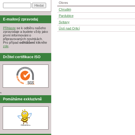
Okres
Chrudim
Pardubice
E-mailový zpravodaj
Svitavy
Přihlaste
se k odběru našeho
Ústí nad Orlicí
zpravodaje a budete vždy jako
první informováni o
připravovaných novinkách.
Pro případ
odhlášení
klikněte
zde
.
Držitel certifikace ISO
^
Pomáháme exkluzivně