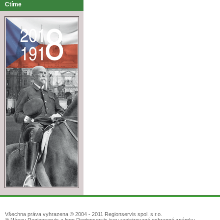
Ctíme
Všechna práva vyhrazena © 2004 - 2011 Regionservis spol. s r.o.
® Název Regionservis a logo Regionservis jsou registrované ochranné známky.