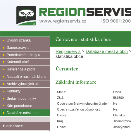
Černovice - statistika obce
Úvodní stránka
Samosprávy »
Regionservis
>
Databáze měst a obcí
Podnikatelé a firmy »
statistika obce
Kalendář akcí
Černovice
Reference a profil
Napsali o nás naši klienti
Základní informace
Archiv vybraných akcí
Kontakty
Statut:
Obec
ZUJ:
581500
Smluvní podmínky
Obce s pověřeným obecním úřadem:
Ne
Kde pomáháme
Obec s rozšířenou působností:
Ne
Databáze měst a obcí
Okres:
Blansko
Kraj:
Jihomoravs
Hledat obec
Oblast:
Jihovýchod