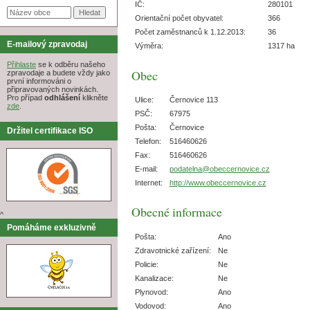
IČ:
280101
Orientační počet obyvatel:
366
Počet zaměstnanců k 1.12.2013:
36
E-mailový zpravodaj
Výměra:
1317 ha
Přihlaste
se k odběru našeho
Obec
zpravodaje a budete vždy jako
první informováni o
připravovaných novinkách.
Pro případ
odhlášení
klikněte
Ulice:
Černovice 113
zde
.
PSČ:
67975
Pošta:
Černovice
Držitel certifikace ISO
Telefon:
516460626
Fax:
516460626
E-mail:
podatelna@obeccernovice.cz
Internet:
http://www.obeccernovice.cz
Obecné informace
^
Pomáháme exkluzivně
Pošta:
Ano
Zdravotnické zařízení:
Ne
Policie:
Ne
Kanalizace:
Ne
Plynovod:
Ano
Vodovod:
Ano