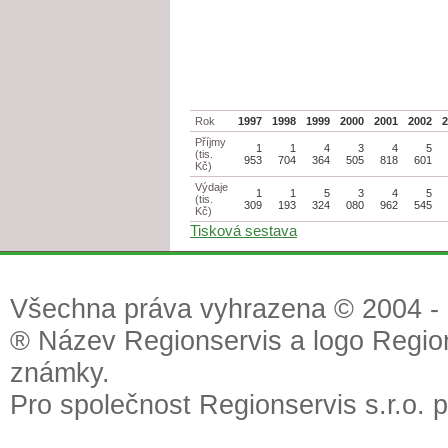
Rok
1997
1998
1999
2000
2001
2002
Příjmy
1
1
4
3
4
5
(tis.
953
704
364
505
818
601
Kč)
Výdaje
1
1
5
3
4
5
(tis.
309
193
324
080
962
545
Kč)
Tisková sestava
Všechna práva vyhrazena © 2004 - 2
® Název Regionservis a logo Region
známky.
Pro společnost Regionservis s.r.o. 