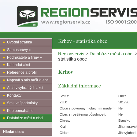
Krhov - statistika obce
Úvodní stránka
Samosprávy »
Regionservis
>
Databáze měst a obcí
Podnikatelé a firmy »
statistika obce
Kalendář akcí
Krhov
Reference a profil
Napsali o nás naši klienti
Základní informace
Archiv vybraných akcí
Kontakty
Statut:
Obec
ZUJ:
581798
Smluvní podmínky
Obce s pověřeným obecním úřadem:
Ne
Kde pomáháme
Obec s rozšířenou působností:
Ne
Databáze měst a obcí
Okres:
Blansko
Kraj:
Jihomoravs
Hledat obec
Oblast:
Jihovýchod