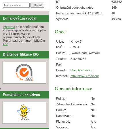
IČ:
636762
Orientační počet obyvatel:
149
Počet zaměstnanců k 1.12.2013:
16
E-mailový zpravodaj
Výměra:
193 ha
Přihlaste
se k odběru našeho
Obec
zpravodaje a budete vždy jako
první informováni o
připravovaných novinkách.
Pro případ
odhlášení
klikněte
Ulice:
Krhov 7
zde
.
PSČ:
67901
Pošta:
Skalice nad Svitavou
Držitel certifikace ISO
Telefon:
516469232
Fax:
E-mail:
obec@krhov.cz
Internet:
http://www.krhov.eu/
Obecné informace
^
Pomáháme exkluzivně
Pošta:
Ne
Zdravotnické zařízení:
Ne
Policie:
Ne
Kanalizace:
Ne
Plynovod:
Ano
Vodovod:
Ano