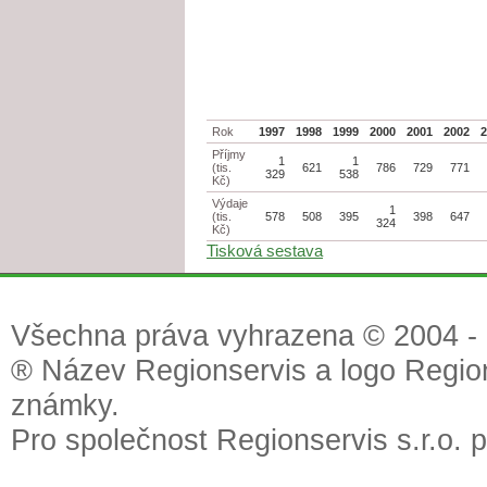
Rok
1997
1998
1999
2000
2001
2002
Příjmy
1
1
(tis.
621
786
729
771
329
538
Kč)
Výdaje
1
(tis.
578
508
395
398
647
324
Kč)
Tisková sestava
Všechna práva vyhrazena © 2004 - 2
® Název Regionservis a logo Region
známky.
Pro společnost Regionservis s.r.o. 