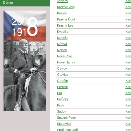
Jenišov
Kar
Ctíme
Karlovy Vary
Kar
Kolová
Kar
Krásné Údolí
Kar
Krásný Les
Kar
Kyselka
Kar
Merklín
Kar
Mírová
Kar
Nejdek
Kar
Nová Role
Kar
Nové Hamry
Kar
Ostrov
Kar
Otovice
Kar
Otročín
Kar
Pernink
Kar
Pila
Kar
Potůčky
Kar
Pšov
Kar
Sadov
Kar
Smolné Pece
Kar
Stanovice
Kar
Stráž nad Ohří
Kar