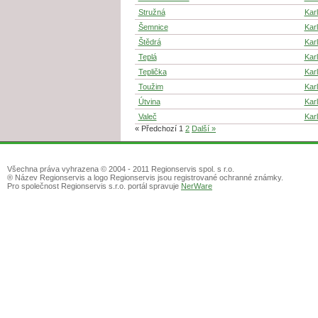
Stružná
Kar
Šemnice
Kar
Štědrá
Kar
Teplá
Kar
Teplička
Kar
Toužim
Kar
Útvina
Kar
Valeč
Kar
« Předchozí
1
2
Další »
Všechna práva vyhrazena © 2004 - 2011 Regionservis spol. s r.o.
® Název Regionservis a logo Regionservis jsou registrované ochranné známky.
Pro společnost Regionservis s.r.o. portál spravuje
NerWare