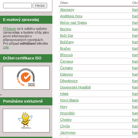
Obec
Okr
Abertamy
Kar
Andělská Hora
Kar
E-mailový zpravodaj
Bečov nad Teplou
Kar
Přihlaste
se k odběru našeho
Bochov
Kar
zpravodaje a budete vždy jako
Boží Dar
Kar
první informováni o
připravovaných novinkách.
Božičany
Kar
Pro případ
odhlášení
klikněte
zde
.
Bražec
Kar
Březová
Kar
Držitel certifikace ISO
Černava
Kar
Čichalov
Kar
Dalovice
Kar
Děpoltovice
Kar
Doupovské Hradiště
Kar
Hájek
Kar
^
Horní Blatná
Kar
Pomáháme exkluzivně
Hory
Kar
Hroznětín
Kar
Chodov
Kar
Chyše
Kar
Jáchymov
Kar