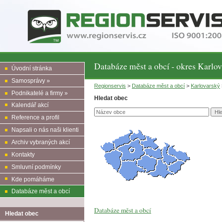
Databáze měst a obcí - okres Karlo
Úvodní stránka
Samosprávy »
Regionservis
>
Databáze měst a obcí
>
Karlovarský
Podnikatelé a firmy »
Hledat obec
Kalendář akcí
Reference a profil
Napsali o nás naši klienti
Archiv vybraných akcí
Kontakty
Smluvní podmínky
Kde pomáháme
Databáze měst a obcí
Databáze měst a obcí
Hledat obec