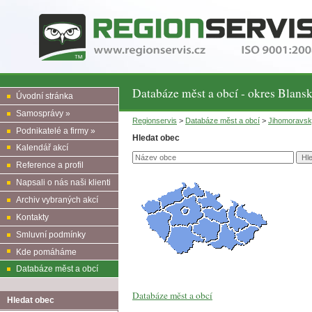
Databáze měst a obcí - okres Blans
Úvodní stránka
Samosprávy »
Regionservis
>
Databáze měst a obcí
>
Jihomoravs
Podnikatelé a firmy »
Hledat obec
Kalendář akcí
Reference a profil
Napsali o nás naši klienti
Archiv vybraných akcí
Kontakty
Smluvní podmínky
Kde pomáháme
Databáze měst a obcí
Databáze měst a obcí
Hledat obec