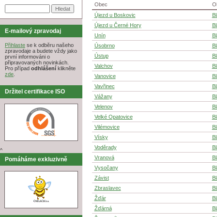
Obec
O
Újezd u Boskovic
B
Újezd u Černé Hory
B
E-mailový zpravodaj
Unín
B
Přihlaste
se k odběru našeho
Úsobrno
B
zpravodaje a budete vždy jako
Ústup
B
první informováni o
připravovaných novinkách.
Valchov
B
Pro případ
odhlášení
klikněte
zde
.
Vanovice
B
Vavřinec
B
Držitel certifikace ISO
Vážany
B
Velenov
B
Velké Opatovice
B
Vilémovice
B
Vísky
B
Voděrady
B
^
Vranová
B
Pomáháme exkluzivně
Vysočany
B
Závist
B
Zbraslavec
B
Žďár
B
Žďárná
B