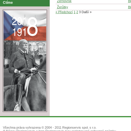
Žernovník
B
Ctíme
Žerůtky
B
« Předchozí
1
2
3
Další »
Všechna práva vyhrazena © 2004 - 2011 Regionservis spol. s r.o.
® Název Regionservis a logo Regionservis jsou registrované ochranné známky.