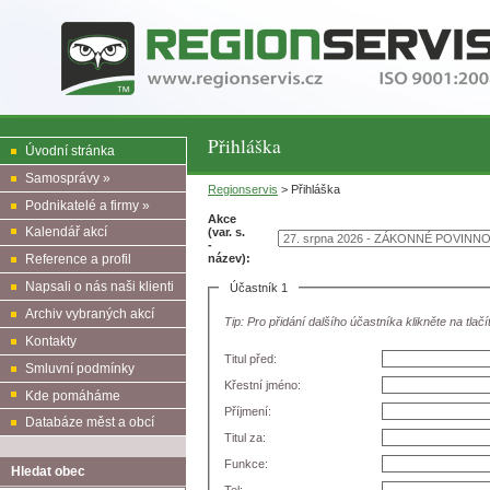
Přihláška
Úvodní stránka
Samosprávy »
Regionservis
> Přihláška
Podnikatelé a firmy »
Akce
Kalendář akcí
(var. s.
-
název):
Reference a profil
Napsali o nás naši klienti
Účastník 1
Archiv vybraných akcí
Tip: Pro přidání dalšího účastníka klikněte na tlačí
Kontakty
Titul před:
Smluvní podmínky
Křestní jméno:
Kde pomáháme
Příjmení:
Databáze měst a obcí
Titul za:
Funkce:
Hledat obec