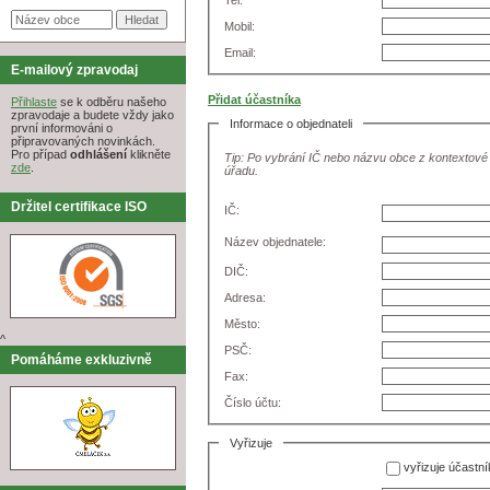
Tel:
Mobil:
Email:
E-mailový zpravodaj
Přidat účastníka
Přihlaste
se k odběru našeho
zpravodaje a budete vždy jako
Informace o objednateli
první informováni o
připravovaných novinkách.
Pro případ
odhlášení
klikněte
Tip: Po vybrání IČ nebo názvu obce z kontextové
zde
.
úřadu.
Držitel certifikace ISO
IČ:
Název objednatele:
DIČ:
Adresa:
Město:
^
PSČ:
Pomáháme exkluzivně
Fax:
Číslo účtu:
Vyřizuje
vyřizuje účastní