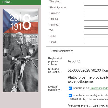
Titul před:
Ctíme
Křestní jméno:
Příjmení:
Titul za:
Funkce:
Tel:
Mobil:
Email:
Detaily objednávky
Registrační
4750
Kč
poplatek
celkem:
K úhradě
51-9093920287/0100 Kome
na účet č.:
Platby prosíme prováděj
akce, děkujeme
Smluvní
souhlasím se
Smluvními pod
podmínky:
souhlasím se zveřejněním ele
č 101/2000 Sb., o ochraně osobní
Regionservis může tyto p