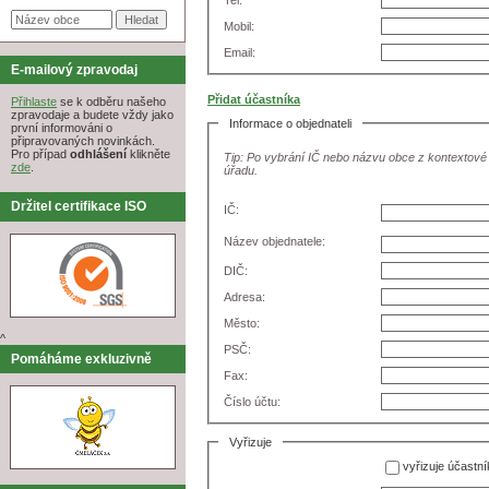
Tel:
Mobil:
Email:
E-mailový zpravodaj
Přidat účastníka
Přihlaste
se k odběru našeho
zpravodaje a budete vždy jako
Informace o objednateli
první informováni o
připravovaných novinkách.
Pro případ
odhlášení
klikněte
Tip: Po vybrání IČ nebo názvu obce z kontextové
zde
.
úřadu.
Držitel certifikace ISO
IČ:
Název objednatele:
DIČ:
Adresa:
Město:
^
PSČ:
Pomáháme exkluzivně
Fax:
Číslo účtu:
Vyřizuje
vyřizuje účastní