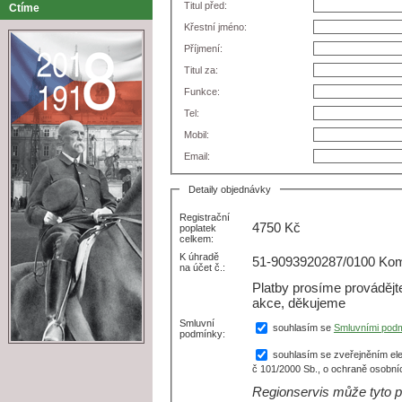
Titul před:
Ctíme
Křestní jméno:
Příjmení:
Titul za:
Funkce:
Tel:
Mobil:
Email:
Detaily objednávky
Registrační
4750
Kč
poplatek
celkem:
K úhradě
51-9093920287/0100 Kome
na účet č.:
Platby prosíme prováděj
akce, děkujeme
Smluvní
souhlasím se
Smluvními pod
podmínky:
souhlasím se zveřejněním ele
č 101/2000 Sb., o ochraně osobní
Regionservis může tyto p