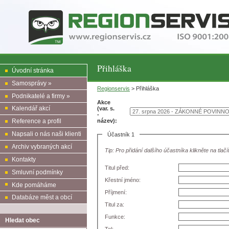
Přihláška
Úvodní stránka
Samosprávy »
Regionservis
> Přihláška
Podnikatelé a firmy »
Akce
Kalendář akcí
(var. s.
-
název):
Reference a profil
Napsali o nás naši klienti
Účastník 1
Archiv vybraných akcí
Tip: Pro přidání dalšího účastníka klikněte na tlačí
Kontakty
Titul před:
Smluvní podmínky
Křestní jméno:
Kde pomáháme
Příjmení:
Databáze měst a obcí
Titul za:
Funkce:
Hledat obec