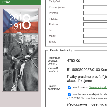
Titul před:
Ctíme
Křestní jméno:
Příjmení:
Titul za:
Funkce:
Tel:
Mobil:
Email:
Detaily objednávky
Registrační
4750
Kč
poplatek
celkem:
K úhradě
51-9093920287/0100 Kome
na účet č.:
Platby prosíme prováděj
akce, děkujeme
Smluvní
souhlasím se
Smluvními pod
podmínky:
souhlasím se zveřejněním ele
č 101/2000 Sb., o ochraně osobní
Regionservis může tyto p