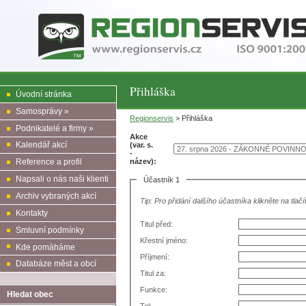
Přihláška
Úvodní stránka
Samosprávy »
Regionservis
> Přihláška
Podnikatelé a firmy »
Akce
Kalendář akcí
(var. s.
-
název):
Reference a profil
Napsali o nás naši klienti
Účastník 1
Archiv vybraných akcí
Tip: Pro přidání dalšího účastníka klikněte na tlačí
Kontakty
Titul před:
Smluvní podmínky
Křestní jméno:
Kde pomáháme
Příjmení:
Databáze měst a obcí
Titul za:
Funkce:
Hledat obec