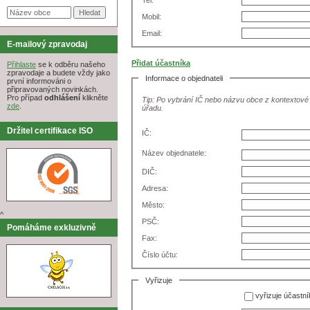
Tel:
Mobil:
Email:
E-mailový zpravodaj
Přidat účastníka
Přihlaste
se k odběru našeho
zpravodaje a budete vždy jako
Informace o objednateli
první informováni o
připravovaných novinkách.
Pro případ
odhlášení
klikněte
Tip: Po vybrání IČ nebo názvu obce z kontextové
zde
.
úřadu.
Držitel certifikace ISO
IČ:
Název objednatele:
DIČ:
Adresa:
Město:
^
PSČ:
Pomáháme exkluzivně
Fax:
Číslo účtu:
Vyřizuje
vyřizuje účastní