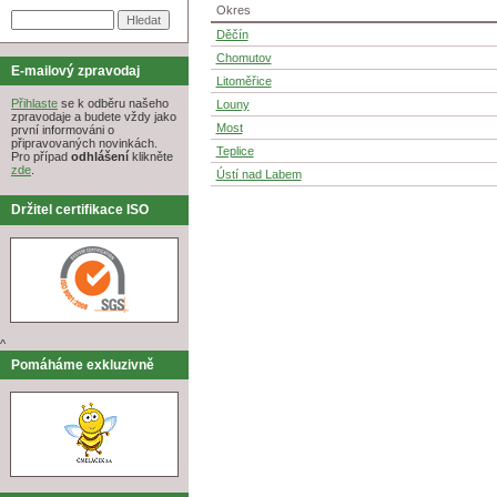
Okres
Děčín
Chomutov
E-mailový zpravodaj
Litoměřice
Přihlaste
se k odběru našeho
Louny
zpravodaje a budete vždy jako
Most
první informováni o
připravovaných novinkách.
Teplice
Pro případ
odhlášení
klikněte
zde
.
Ústí nad Labem
Držitel certifikace ISO
^
Pomáháme exkluzivně