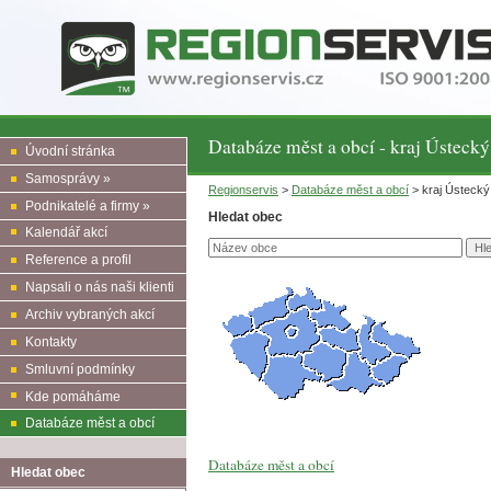
Databáze měst a obcí - kraj Ústecký
Úvodní stránka
Samosprávy »
Regionservis
>
Databáze měst a obcí
> kraj Ústecký
Podnikatelé a firmy »
Hledat obec
Kalendář akcí
Reference a profil
Napsali o nás naši klienti
Archiv vybraných akcí
Kontakty
Smluvní podmínky
Kde pomáháme
Databáze měst a obcí
Databáze měst a obcí
Hledat obec