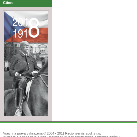
Ctíme
Všechna práva vyhrazena © 2004 - 2011 Regionservis spol. s r.o.
® Název Regionservis a logo Regionservis jsou registrované ochranné známky.