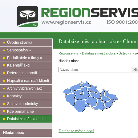
Databáze měst a obcí - okres Chom
Úvodní stránka
Samosprávy »
Regionservis
>
Databáze měst a obcí
>
Ústecký
> o
Podnikatelé a firmy »
Hledat obec
Kalendář akcí
Reference a profil
Napsali o nás naši klienti
Archiv vybraných akcí
Kontakty
Smluvní podmínky
Kde pomáháme
Databáze měst a obcí
Databáze měst a obcí
Hledat obec