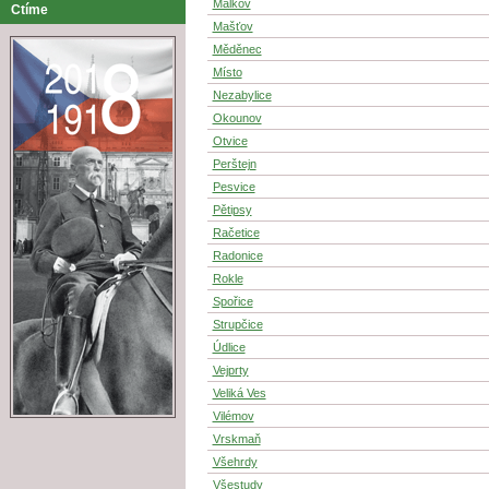
Málkov
Ctíme
Mašťov
Měděnec
Místo
Nezabylice
Okounov
Otvice
Perštejn
Pesvice
Pětipsy
Račetice
Radonice
Rokle
Spořice
Strupčice
Údlice
Vejprty
Veliká Ves
Vilémov
Vrskmaň
Všehrdy
Všestudy