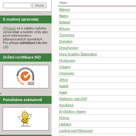
Obec
Bílence
Blatno
E-mailový zpravodaj
Boleboř
Přihlaste
se k odběru našeho
Březno
zpravodaje a budete vždy jako
Černovice
první informováni o
připravovaných novinkách.
Domašín
Pro případ
odhlášení
klikněte
zde
.
Droužkovice
Hora Svatého Šebestiána
Držitel certifikace ISO
Hrušovany
Chbany
Chomutov
Jirkov
Kadaň
Kalek
^
Klášterec nad Ohří
Pomáháme exkluzivně
Kovářská
Kryštofovy Hamry
Křimov
Libědice
Loučná pod Klínovcem