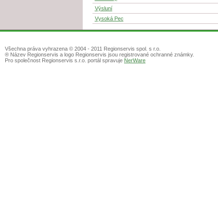
Výsluní
Vysoká Pec
Všechna práva vyhrazena © 2004 - 2011 Regionservis spol. s r.o.
® Název Regionservis a logo Regionservis jsou registrované ochranné známky.
Pro společnost Regionservis s.r.o. portál spravuje
NerWare