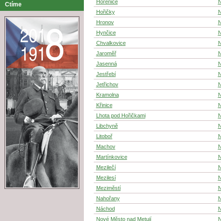
Hořenice
N
Ctíme
Hořičky
N
Hronov
N
Hynčice
N
Chvalkovice
N
Jaroměř
N
Jasenná
N
Jestřebí
N
Jetřichov
N
Kramolna
N
Křinice
N
Lhota pod Hořičkami
N
Libchyně
N
Litoboř
N
Machov
N
Martínkovice
N
Mezilečí
N
Mezilesí
N
Meziměstí
N
Nahořany
N
Náchod
N
Nové Město nad Metují
N