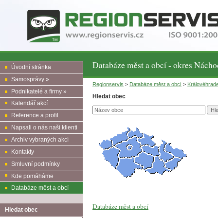
Databáze měst a obcí - okres Nácho
Úvodní stránka
Samosprávy »
Regionservis
>
Databáze měst a obcí
>
Královéhrad
Podnikatelé a firmy »
Hledat obec
Kalendář akcí
Reference a profil
Napsali o nás naši klienti
Archiv vybraných akcí
Kontakty
Smluvní podmínky
Kde pomáháme
Databáze měst a obcí
Databáze měst a obcí
Hledat obec