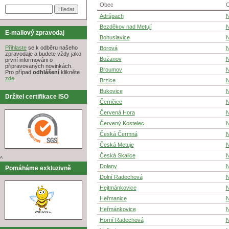
Obec
O
Adršpach
N
Bezděkov nad Metují
N
E-mailový zpravodaj
Bohuslavice
N
Přihlaste
se k odběru našeho
Borová
N
zpravodaje a budete vždy jako
Božanov
N
první informováni o
připravovaných novinkách.
Broumov
N
Pro případ
odhlášení
klikněte
zde
.
Brzice
N
Bukovice
N
Držitel certifikace ISO
Černčice
N
Červená Hora
N
Červený Kostelec
N
Česká Čermná
N
Česká Metuje
N
Česká Skalice
N
^
Dolany
N
Pomáháme exkluzivně
Dolní Radechová
N
Hejtmánkovice
N
Heřmanice
N
Heřmánkovice
N
Horní Radechová
N