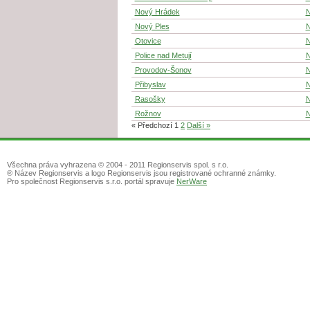
Nový Hrádek
N
Nový Ples
N
Otovice
N
Police nad Metují
N
Provodov-Šonov
N
Přibyslav
N
Rasošky
N
Rožnov
N
« Předchozí
1
2
Další »
Všechna práva vyhrazena © 2004 - 2011 Regionservis spol. s r.o.
® Název Regionservis a logo Regionservis jsou registrované ochranné známky.
Pro společnost Regionservis s.r.o. portál spravuje
NerWare