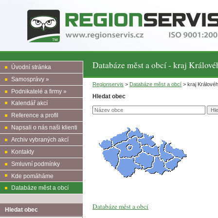
Databáze měst a obcí - kraj Králov
Úvodní stránka
Samosprávy »
Regionservis
>
Databáze měst a obcí
> kraj Králové
Podnikatelé a firmy »
Hledat obec
Kalendář akcí
Reference a profil
Napsali o nás naši klienti
Archiv vybraných akcí
Kontakty
Smluvní podmínky
Kde pomáháme
Databáze měst a obcí
Databáze měst a obcí
Hledat obec