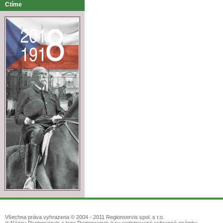
Ctíme
Všechna práva vyhrazena © 2004 - 2011 Regionservis spol. s r.o.
® Název Regionservis a logo Regionservis jsou registrované ochranné známky.