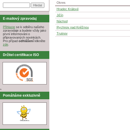
Okres
Hradec Králové
Jičín
E-mailový zpravodaj
Náchod
Přihlaste
se k odběru našeho
Rychnov nad Kněžnou
zpravodaje a budete vždy jako
Trutnov
první informováni o
připravovaných novinkách.
Pro případ
odhlášení
klikněte
zde
.
Držitel certifikace ISO
^
Pomáháme exkluzivně