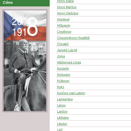
Horní Kalná
Ctíme
Horní Maršov
Horní Olešnice
Hostinné
Hřibojedy
Chotěvice
Choustníkovo Hradiště
Chvaleč
Janské Lázně
Jívka
Klášterská Lhota
Kocbeře
Kohoutov
Královec
Kuks
Kunčice nad Labem
Lampertice
Lánov
Lanžov
Libňatov
Libotov
Litíč