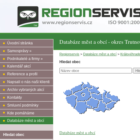
Databáze měst a obcí - okres Trutno
Úvodní stránka
Samosprávy »
Regionservis
>
Databáze měst a obcí
>
Královéhrad
Podnikatelé a firmy »
Hledat obec
Kalendář akcí
Reference a profil
Napsali o nás naši klienti
Archiv vybraných akcí
Kontakty
Smluvní podmínky
Kde pomáháme
Databáze měst a obcí
Databáze měst a obcí
Hledat obec