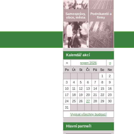
Samosprávy,
Podnikatelé a
obce, města
firmy
Kalendář akcí
«
srpen 2026
»
Po
Út
St
Čt
Pá
So
Ne
27
28
29
30
31
1
2
3
4
5
6
7
8
9
10
11
12
13
14
15
16
17
18
19
20
21
22
23
24
25
26
27
28
29
30
31
1
2
3
4
5
6
Vypsat všechny budoucí
Hlavní partneři