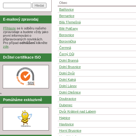
Obec
Batňovice
Bernartice
E-mailový zpravodaj
Bílá Třemešná
Přihlaste
se k odběru našeho
Bílé Poličany
zpravodaje a budete vždy jako
Borovnice
první informováni o
připravovaných novinkách.
Borovnička
Pro případ
odhlášení
klikněte
zde
.
Čermná
Černý Důl
Držitel certifikace ISO
Dolní Branná
Dolní Brusnice
Dolní Dvůr
Dolní Kalná
Dolní Lánov
Dolní Olešnice
^
Doubravice
Pomáháme exkluzivně
Dubenec
Dvůr Králové nad Labem
Hajnice
Havlovice
Horní Brusnice