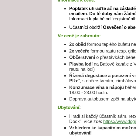
Poplatek uhraďte až na základě 
emailem
.
Do té doby nám žádné
Informaci k platbě od "registrační
Účastníci obdrží
Osvečení o abs
Ve ceně je zahrnuto:
2x oběd
formou teplého bufetu ne
2x večeře
formou rautu resp. gril
Občerstvení
o přestávkách běh
Plavba lodí
na Baťově kanále z V
rautu na lodi)
Řízená degustace a posezení
ve
Plže
", s občerstvením, cimbálov
Konzumace vína a nápojů
během
18:00 - 23:00 hodin.
Doprava autobusem zpět na ubyt
Ubytování
:
Hradí si každý účastník sám, rez
Dock", více zde:
https://www.dog
Vzhledem ke kapacitním možno
ubytování!