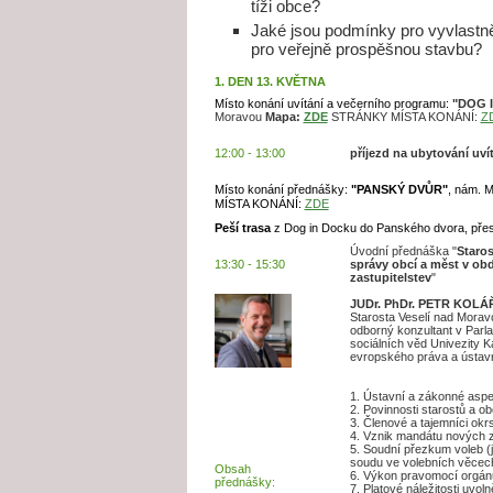
tíži obce?
Jaké jsou podmínky pro vyvlastně
pro veřejně prospěšnou stavbu?
1. DEN 13. KVĚTNA
Místo konání uvítání a večerního programu:
"DOG 
Moravou
Mapa:
ZDE
STRÁNKY MÍSTA KONÁNÍ:
Z
12:00 - 13:00
příjezd na ubytování uví
Místo konání přednášky:
"PANSKÝ DVŮR"
,
nám. M
MÍSTA KONÁNÍ:
ZDE
Peší trasa
z Dog in Docku do Panského dvora, přes
Úvodní přednáška "
Staros
13:30 - 15:30
správy obcí a měst v ob
zastupitelstev
"
JUDr. PhDr. PETR KOLÁŘ
Starosta Veselí nad Morav
odborný konzultant v Parla
sociálních věd Univezity Ka
evropského práva a ústav
1. Ústavní a zákonné aspek
2. Povinnosti starostů a 
3. Členové a tajemníci ok
4. Vznik mandátu nových za
5. Soudní přezkum voleb (
soudu ve volebních věcec
Obsah
6. Výkon pravomocí orgán
přednášky:
7. Platové náležitosti uvo