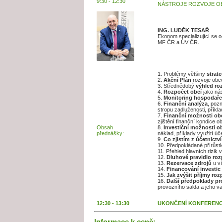
9:30 - 12:30
NÁSTROJE ROZVOJE OB
ING. LUDĚK TESAŘ
Ekonom specializující se o
MF ČR a ÚV ČR.
1. Problémy většiny
strat
2.
Akční Plán
rozvoje obce
3. Střednědobý
výhled ro
4.
Rozpočet obcí
jako nás
5.
Monitoring hospodař
6.
Finanční analýza
, pozn
stropu zadluženosti, příkl
7.
Finanční možnosti ob
zjištění finanční kondice o
Obsah
8.
Investiční možnosti o
přednášky:
náklad, příklady využití úč
9.
Co zjistím z účetnictv
10. Předpokládané přírůstky
11. Přehled hlavních rizik
12.
Dluhové pravidlo ro
13.
Rezervace zdrojů
u ví
14.
Financování investic
15.
Jak zvýšit příjmy ro
16.
Další předpoklady pr
provozního salda a jeho v
12:30 - 13:30
UKONČENÍ KONFERENC
Informace k ceně: