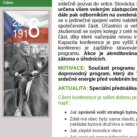
Ctíme
srdečně pozvat do srdce Slovácka 
určena všem voleným zástupcům 
dále pak odborníkům na uvedená
se o jedinečné spojení velmi nabi
společenské části. Účastníci si v
zkušeností se svými kolegy z celé r
část, díky které načerpáte novou i
Kapacita konference je pro vyšší
konferenci je zajištěno stravo
programu.
Akce je akreditována,
zákona o úřednících.
MOTIVACE:
Součástí programu k
doprovodný program, který do Vá
srdečné energie před volebním b
AKTUALITA:
Speciální přednáška 
Cílem konference je sdílet dobrou pr
např.:
Jak
správně volit strategii byt
Zdali má obec byty sama stavět,
zakládat bytová družstva a nebo 
Jak zlepšit investice obce.