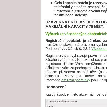
Celá kapacita hotelu je rezerv
telefonicky a sdělte recepci, že
ubytování je jednotná a
velmi zv
záštitě pana starosty.
UZÁVĚRKA PŘIHLÁŠEK PRO OBC
MAXIMÁLNÍ KAPACITY 70 MÍST.
Výňatek ze všeobecných obchodníc
Registrační poplatek je zárukou z
nemůže dostavit, má právo na vyslání
Podrobně viz. článek č. 2.3.1
Všeobecn
Regionservis si vyhrazuje právo na 
zásahu vyšší moci. K prezenci se, pro
registrace předem Vám nemůžeme z ka
děkujeme Vám za pochopení. Úhradu re
předem převodem na náš účet (na z
dokladu). Platby na místě hoto
Podrobné
smluvní podmínky
jsou k dis
Hodnocení:
Každý absolvent této akce má možnost j
Celkem navštívilo osob:
Z toho: