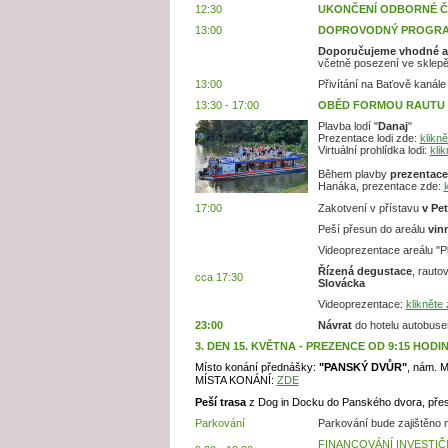
12:30
UKONČENÍ ODBORNÉ Č
13:00
DOPROVODNÝ PROGR
Doporučujeme vhodné a
včetně posezení ve sklepě
13:00
Přivítání na Baťově kanále
13:30 - 17:00
OBĚD FORMOU RAUTU P
Plavba lodí "
Danaj
"
Prezentace lodi zde:
klikně
Virtuální prohlídka lodi:
klik
Během plavby
prezentace
Hanáka, prezentace zde:
k
17:00
Zakotvení v přístavu
v Pe
Peší přesun do areálu
vin
Videoprezentace areálu "P
Řízená degustace
, rauto
cca 17:30
Slovácka
Videoprezentace:
klikněte 
23:00
Návrat
do hotelu autobuse
3. DEN 15. KVĚTNA - PREZENCE OD 9:15 HODI
Místo konání přednášky:
"PANSKÝ DVŮR"
,
nám. M
MÍSTA KONÁNÍ:
ZDE
Peší trasa
z Dog in Docku do Panského dvora, přes
Parkování
Parkování bude zajištěno
FINANCOVÁNÍ INVESTIČ