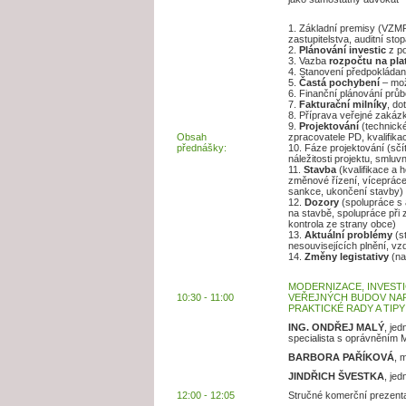
1. Základní premisy (VZMR
zastupitelstva, auditní stop
2.
Plánování investic
z po
3. Vazba
rozpočtu na pl
4. Stanovení předpokládan
5.
Častá pochybení
– mož
6. Finanční plánování průb
7.
Fakturační milníky
, do
8. Příprava veřejné zakázk
9.
Projektování
(technické
Obsah
zpracovatele PD, kvalifika
přednášky:
10. Fáze projektování (sčí
náležitosti projektu, smluv
11.
Stavba
(kvalifikace a 
změnové řízení, vícepráce/
sankce, ukončení stavby)
12.
Dozory
(spolupráce s a
na stavbě, spolupráce při
kontrola ze strany obce)
13.
Aktuální problémy
(st
nesouvisejících plnění, vz
14.
Změny legistativy
(na
MODERNIZACE, INVESTI
10:30 - 11:00
VEŘEJNÝCH BUDOV NAPŘ
PRAKTICKÉ RADY A TI
ING. ONDŘEJ MALÝ
, jed
specialista s oprávněním
BARBORA PAŘÍKOVÁ
, 
JINDŘICH ŠVESTKA
, jed
12:00 - 12:05
Stručné komerční prezent