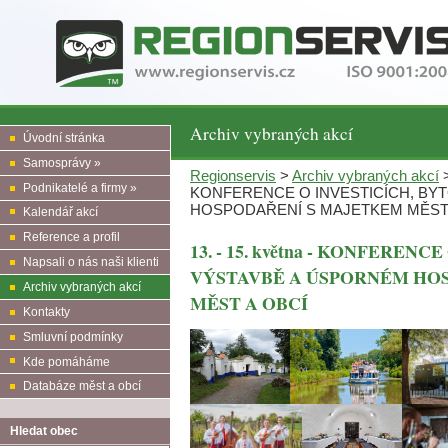
Archiv vybraných akcí
Úvodní stránka
Samosprávy »
Regionservis
>
Archiv vybraných akcí
>
Podnikatelé a firmy »
KONFERENCE O INVESTICÍCH, BY
HOSPODAŘENÍ S MAJETKEM MĚST 
Kalendář akcí
Reference a profil
13. - 15. května - KONFEREN
Napsali o nás naši klienti
VÝSTAVBĚ A ÚSPORNÉM HO
Archiv vybraných akcí
MĚST A OBCÍ
Kontakty
Smluvní podmínky
Kde pomáháme
Databáze měst a obcí
Hledat obec