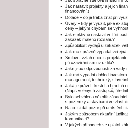
Jak správně stanovit finanční mo
Jak nastavit projekty a jejich fin
financování.)
Dotace – co je třeba znát při využ
Úvěry – kdy je využít, jaké existuj
ceny – jakým chybám se vyhnou
Jak efektivně nastavit vnitřní po
zakázek malého rozsahu?
Způsobilost výdajů u zakázek ve
Jak má správně vypadat veřejná z
Smluvní vztah obce s projektantem
při uzavírání smluv o dílo?
Jaké jsou odpovědnosti za vady n
Jak má vypadat dohled investora 
management, technický, stavební 
Jaká je právní, trestní a hmotná
(Např. volených zástupců, úřední
Bylo schváleno několik zásadníc
s pozemky a stavbami ve vlastnic
Na co si dát pozor při umístění 
Jakým způsobem aktuální judikat
komunikací?
V jakých případech se uplatní z