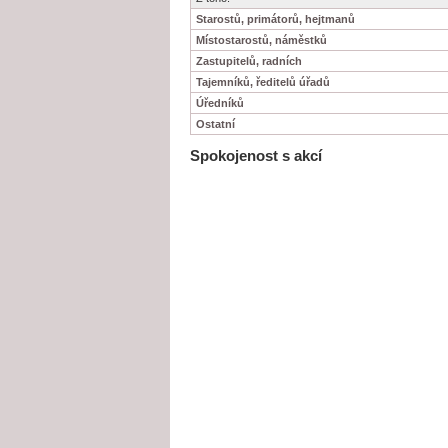
Starostů, primátorů, hejtmanů
Místostarostů, náměstků
Zastupitelů, radních
Tajemníků, ředitelů úřadů
Úředníků
Ostatní
Spokojenost s akcí