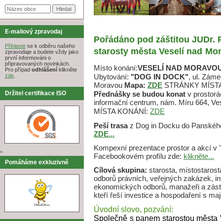
E-mailový zpravodaj
Pořádáno pod záštitou JUDr. P
Přihlaste
se k odběru našeho
starosty města Veselí nad
Mo
zpravodaje a budete vždy jako
první informováni o
připravovaných novinkách.
Místo konání:
VESELÍ NAD MORAVOU
Pro případ
odhlášení
klikněte
Ubytování:
"DOG IN DOCK"
, ul. Zám
zde
.
Moravou
Mapa:
ZDE
STRÁNKY MÍST
Přednášky se budou konat
v prostorá
Držitel certifikace ISO
informační centrum, nám. Míru 664, V
MÍSTA KONÁNÍ:
ZDE
Peší trasa
z Dog in Docku do Panského
ZDE...
Kompexní prezentace prostor a akcí v "
^
Facebookovém profílu zde:
klikněte...
Pomáháme exkluzivně
Cílová skupina:
starosta, místostarosta
odborů právních, veřejných zakázek, in
ekonomických odborů, manažeři a zást
kteří řeší investice a hospodaření s m
Úvodní slovo, pozvání:
Společně s panem starostou města 