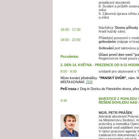
proplácení dovolené)
8. Svolání a průběh ustavu
měst
9. Zákonná úprava střetu 
a měst
Návštěva "
Domu přírody 
16:00 - 17:30
hradí každý sám).
Přátelské posezení v mode
18:00 - 22:00
grilováním
(nápoje si hra
Grilování
pod taktovkou p
Účast první den není "p
Poznámka:
Regionservis hradí pouze p
2. DEN 14. KVĚTNA -
PREZENCE OD 9:15 HODI
8:00 - 9:00
snídaně pro ubytované v "
Místo konání přednášky:
"PANSKÝ DVŮR"
,
nám. M
MÍSTA KONÁNÍ:
ZDE
Peší trasa
z Dog in Docku do Panského dvora, přes
INVESTICE Z POHLEDU
9:30
ŘEŠENÍ DOHLEDU NAD
MGR. PETR PRÁŠEK
Advokát absolvent Právnick
na Ministerstvu školství, m
právníka a metodika Oper
následně vedl oddělení met
V rámci pracovní agendy tv
zadávacích dokumentací a 
jako samostatný advokát